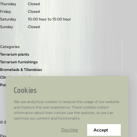
Thursday
Closed
Friday
Closed
Saturday
10:00 hour to 15:00 hour
Sunday
Closed
Categories
Terrarium plants
Terrarium furnishings
Bromeliads & Tillandsias
Climbing plants & ground covers
Poison dart frogs
Cookies
We use analytical cookies to analyze the usage of our website
and improve the user experience. These cookies collect
information about how visitors use the website, so we can
optimize our content and functionality.
© 2026 - TerraTed
Decline
Accept
Pay safely with