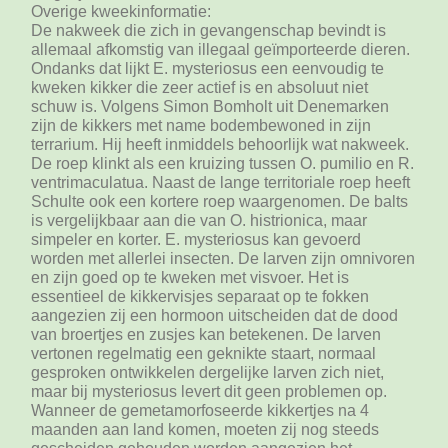
Overige kweekinformatie:
De nakweek die zich in gevangenschap bevindt is
allemaal afkomstig van illegaal geïmporteerde dieren.
Ondanks dat lijkt E. mysteriosus een eenvoudig te
kweken kikker die zeer actief is en absoluut niet
schuw is. Volgens Simon Bomholt uit Denemarken
zijn de kikkers met name bodembewoned in zijn
terrarium. Hij heeft inmiddels behoorlijk wat nakweek.
De roep klinkt als een kruizing tussen O. pumilio en R.
ventrimaculatua. Naast de lange territoriale roep heeft
Schulte ook een kortere roep waargenomen. De balts
is vergelijkbaar aan die van O. histrionica, maar
simpeler en korter. E. mysteriosus kan gevoerd
worden met allerlei insecten. De larven zijn omnivoren
en zijn goed op te kweken met visvoer. Het is
essentieel de kikkervisjes separaat op te fokken
aangezien zij een hormoon uitscheiden dat de dood
van broertjes en zusjes kan betekenen. De larven
vertonen regelmatig een geknikte staart, normaal
gesproken ontwikkelen dergelijke larven zich niet,
maar bij mysteriosus levert dit geen problemen op.
Wanneer de gemetamorfoseerde kikkertjes na 4
maanden aan land komen, moeten zij nog steeds