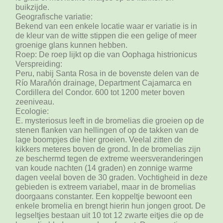
buikzijde.
Geografische variatie:
Bekend van een enkele locatie waar er variatie is in
de kleur van de witte stippen die een gelige of meer
groenige glans kunnen hebben.
Roep: De roep lijkt op die van Oophaga histrionicus
Verspreiding:
Peru, nabij Santa Rosa in de bovenste delen van de
Río Marañón drainage, Department Cajamarca en
Cordillera del Condor. 600 tot 1200 meter boven
zeeniveau.
Ecologie:
E. mysteriosus leeft in de bromelias die groeien op de
stenen flanken van hellingen of op de takken van de
lage boompjes die hier groeien. Veelal zitten de
kikkers meteres boven de grond. In de bromelias zijn
ze beschermd tegen de extreme weersveranderingen
van koude nachten (14 graden) en zonnige warme
dagen veelal boven de 30 graden. Vochtigheid in deze
gebieden is extreem variabel, maar in de bromelias
doorgaans constanter. Een koppeltje bewoont een
enkele bromelia en brengt hierin hun jongen groot. De
legseltjes bestaan uit 10 tot 12 zwarte eitjes die op de