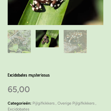
Excidobates mysteriosus
65,00
Categorieën:
Pijlgifkikkers ,
Overige Pijlgifkikkers ,
Excidobates