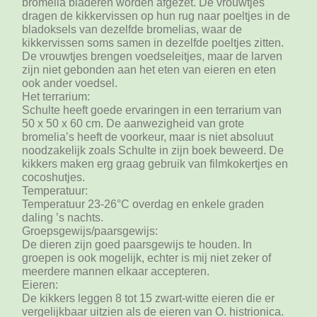
bromelia bladeren worden afgezet. De vrouwtjes
dragen de kikkervissen op hun rug naar poeltjes in de
bladoksels van dezelfde bromelias, waar de
kikkervissen soms samen in dezelfde poeltjes zitten.
De vrouwtjes brengen voedseleitjes, maar de larven
zijn niet gebonden aan het eten van eieren en eten
ook ander voedsel.
Het terrarium:
Schulte heeft goede ervaringen in een terrarium van
50 x 50 x 60 cm. De aanwezigheid van grote
bromelia’s heeft de voorkeur, maar is niet absoluut
noodzakelijk zoals Schulte in zijn boek beweerd. De
kikkers maken erg graag gebruik van filmkokertjes en
cocoshutjes.
Temperatuur:
Temperatuur 23-26°C overdag en enkele graden
daling ’s nachts.
Groepsgewijs/paarsgewijs:
De dieren zijn goed paarsgewijs te houden. In
groepen is ook mogelijk, echter is mij niet zeker of
meerdere mannen elkaar accepteren.
Eieren:
De kikkers leggen 8 tot 15 zwart-witte eieren die er
vergelijkbaar uitzien als de eieren van O. histrionica.