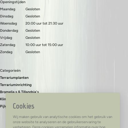
Openingstijden
Maandag
Gesloten
Dinsdag
Gesloten
Woensdag
20:00 uur tot 21:30 uur
Donderdag
Gesloten
Vrijdag
Gesloten
Zaterdag
10:00 uur tot 15:00 uur
Zondag
Gesloten
Categorieën
Terrariumplanten
Terrariuminrichting
Bromelia,s & Tillandsia's
Klimplanten & bodembedekkers
Cookies
Pijlgifkikkers
Wij maken gebruik van analytische cookies om het gebruik van
onze website te analyseren en de gebruikerservaring te
verbeteren. Deze cookies verzamelen informatie over hoe