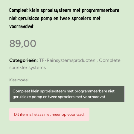
Compleet klein sproeisysteem met programmeerbare
niet geruisloze pomp en twee sproeiers met
voorraadvat
89,00
Categorieën:
TF-Rainsystemsproducten ,
Complete
sprinkler systems
Kies model
Compleet klein sproeisysteem met programmeerbare niet
geruisloze pomp en twee sproeiers met voorraadvat
Compleet klein sproeisysteem met programmeerbare niet
Dit item is helaas niet meer op voorraad.
geruisloze pomp en twee sproeiers
Compleet klein sproeisysteem met programmeerbare niet
geruisloze pomp en twee sproeiers met voorraadvat