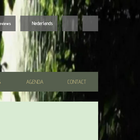
Nederlands
eviews
Nederlands
English
S
AGENDA
CONTACT