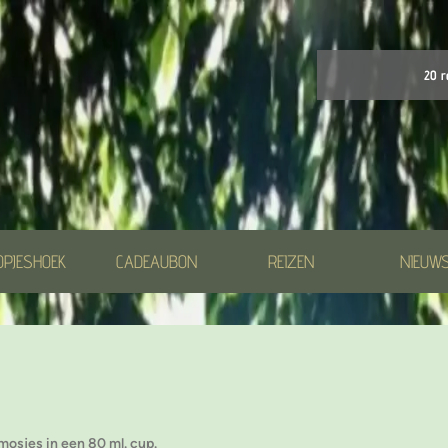
20 r
OPJESHOEK
CADEAUBON
REIZEN
NIEUW
mosjes in een 80 ml. cup.