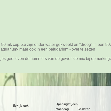
Monosoleni
spiky mos i
Flame mos i
Peacock mos
Weeping mos
Taiwanmos i
n 80 ml. cup. Ze zijn onder water gekweekt en "droog" in een 8
t aquarium- maar ook in een paludarium - over te zetten
Lomariopsis 
3 verschille
sjes geef even de nummers van de gewenste mix bij opmerkinge
Dwars door 
Riccardia m
Phoenix mos
Openingstijden
Bekijk ook
Maandag
Gesloten