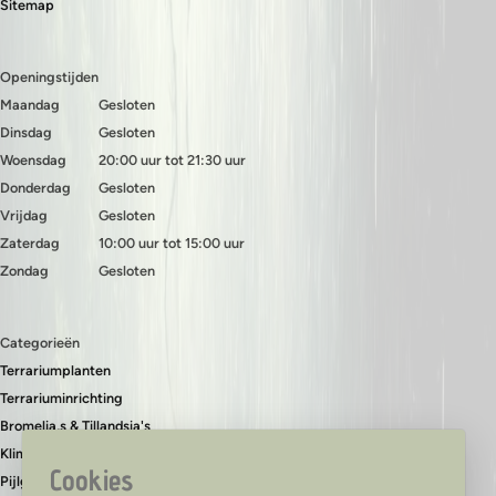
Sitemap
Openingstijden
Maandag
Gesloten
Dinsdag
Gesloten
Woensdag
20:00 uur tot 21:30 uur
Donderdag
Gesloten
Vrijdag
Gesloten
Zaterdag
10:00 uur tot 15:00 uur
Zondag
Gesloten
Categorieën
Terrariumplanten
Terrariuminrichting
Bromelia,s & Tillandsia's
Klimplanten & bodembedekkers
Cookies
Pijlgifkikkers