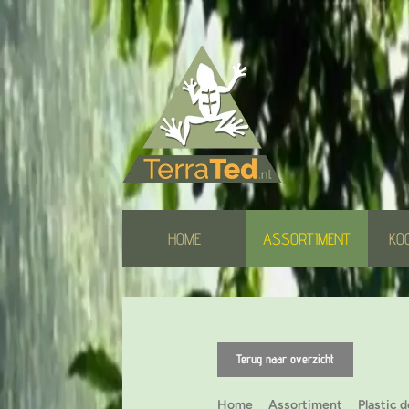
HOME
ASSORTIMENT
KO
Terug naar overzicht
Home
Assortiment
Plastic 