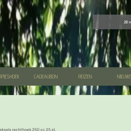
20 r
OPJESHOEK
CADEAUBON
REIZEN
NIEUW
deksels rechthoek 250 cc 25 st.