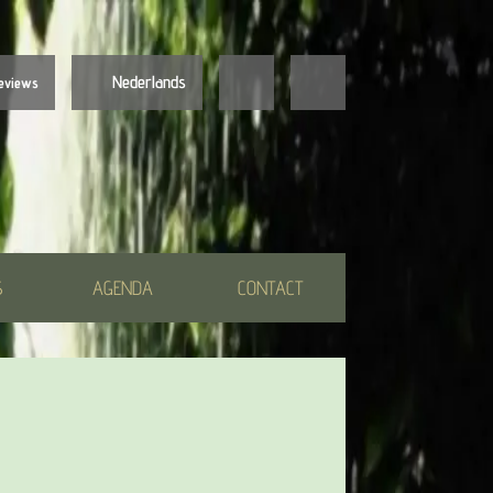
Nederlands
eviews
Nederlands
English
S
AGENDA
CONTACT