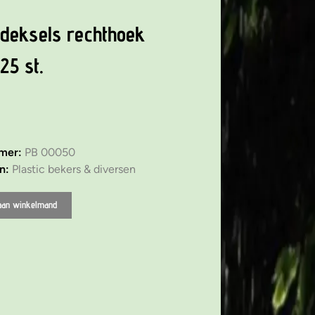
 deksels rechthoek
25 st.
mmer:
PB 00050
ën:
Plastic bekers & diversen
aan winkelmand