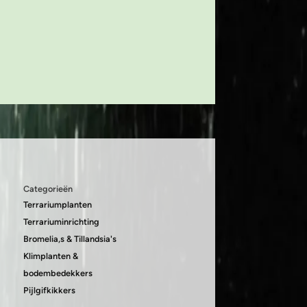
Categorieën
Terrariumplanten
Terrariuminrichting
Bromelia,s & Tillandsia's
Klimplanten &
bodembedekkers
Pijlgifkikkers