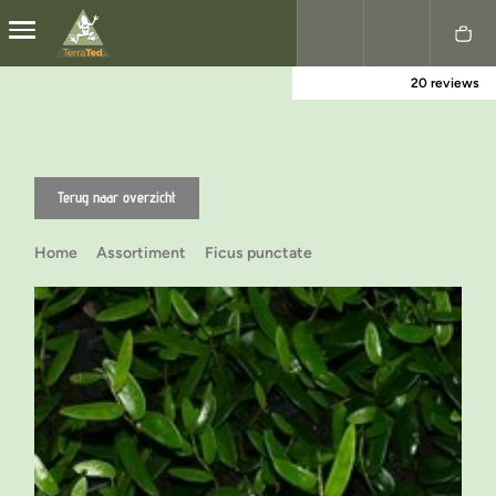
20 reviews
Nederlands
English
Terug naar overzicht
Home
Assortiment
Ficus punctate