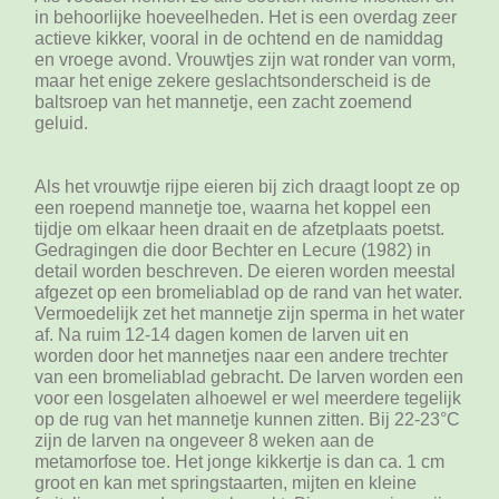
in behoorlijke hoeveelheden. Het is een overdag zeer
actieve kikker, vooral in de ochtend en de namiddag
en vroege avond. Vrouwtjes zijn wat ronder van vorm,
maar het enige zekere geslachtsonderscheid is de
baltsroep van het mannetje, een zacht zoemend
geluid.
Als het vrouwtje rijpe eieren bij zich draagt loopt ze op
een roepend mannetje toe, waarna het koppel een
tijdje om elkaar heen draait en de afzetplaats poetst.
Gedragingen die door Bechter en Lecure (1982) in
detail worden beschreven. De eieren worden meestal
afgezet op een bromeliablad op de rand van het water.
Vermoedelijk zet het mannetje zijn sperma in het water
af. Na ruim 12-14 dagen komen de larven uit en
worden door het mannetjes naar een andere trechter
van een bromeliablad gebracht. De larven worden een
voor een losgelaten alhoewel er wel meerdere tegelijk
op de rug van het mannetje kunnen zitten. Bij 22-23°C
zijn de larven na ongeveer 8 weken aan de
metamorfose toe. Het jonge kikkertje is dan ca. 1 cm
groot en kan met springstaarten, mijten en kleine