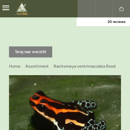
20 reviews
Nederlands
English
Terug naar overzicht
Home
Assortiment
Ranitomeya ventrimaculata Rood