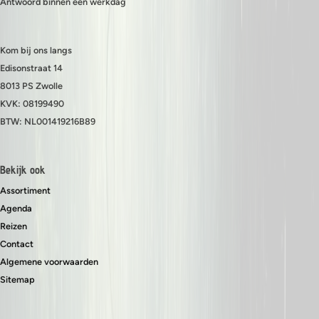
Antwoord binnen één werkdag
Kom bij ons langs
Edisonstraat 14
8013 PS Zwolle
KVK: 08199490
BTW: NL001419216B89
Bekijk ook
Assortiment
Agenda
Reizen
Contact
Algemene voorwaarden
Sitemap