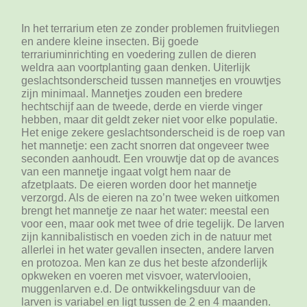
In het terrarium eten ze zonder problemen fruitvliegen
en andere kleine insecten. Bij goede
terrariuminrichting en voedering zullen de dieren
weldra aan voortplanting gaan denken. Uiterlijk
geslachtsonderscheid tussen mannetjes en vrouwtjes
zijn minimaal. Mannetjes zouden een bredere
hechtschijf aan de tweede, derde en vierde vinger
hebben, maar dit geldt zeker niet voor elke populatie.
Het enige zekere geslachtsonderscheid is de roep van
het mannetje: een zacht snorren dat ongeveer twee
seconden aanhoudt. Een vrouwtje dat op de avances
van een mannetje ingaat volgt hem naar de
afzetplaats. De eieren worden door het mannetje
verzorgd. Als de eieren na zo’n twee weken uitkomen
brengt het mannetje ze naar het water: meestal een
voor een, maar ook met twee of drie tegelijk. De larven
zijn kannibalistisch en voeden zich in de natuur met
allerlei in het water gevallen insecten, andere larven
en protozoa. Men kan ze dus het beste afzonderlijk
opkweken en voeren met visvoer, watervlooien,
muggenlarven e.d. De ontwikkelingsduur van de
larven is variabel en ligt tussen de 2 en 4 maanden.