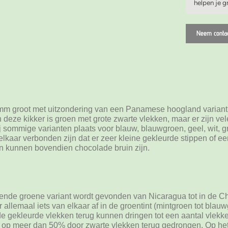
helpen je g
Neem contac
40mm groot met uitzondering van een Panamese hoogland variant
deze kikker is groen met grote zwarte vlekken, maar er zijn ve
j sommige varianten plaats voor blauw, blauwgroen, geel, wit, gr
lkaar verbonden zijn dat er zeer kleine gekleurde stippen of e
en kunnen bovendien chocolade bruin zijn.
de groene variant wordt gevonden van Nicaragua tot in de C
 allemaal iets van elkaar af in de groentint (mintgroen tot blau
 de gekleurde vlekken terug kunnen dringen tot een aantal vlek
tot op meer dan 50% door zwarte vlekken terug gedrongen. Op he