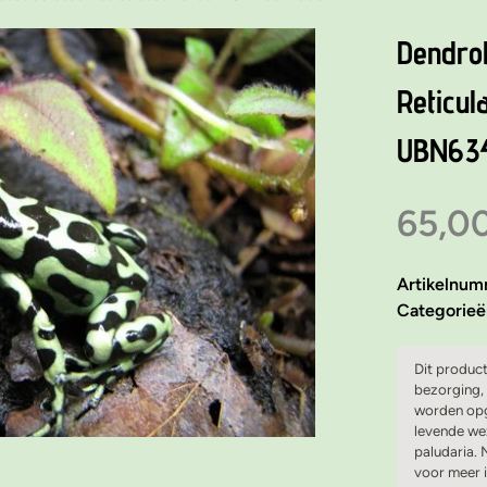
Dendro
Reticul
UBN63
65,0
Artikelnu
Categorie
Dit product
bezorging, 
worden opg
levende wez
paludaria.
voor meer 