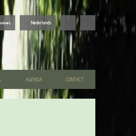
Nederlands
eviews
Nederlands
English
S
AGENDA
CONTACT