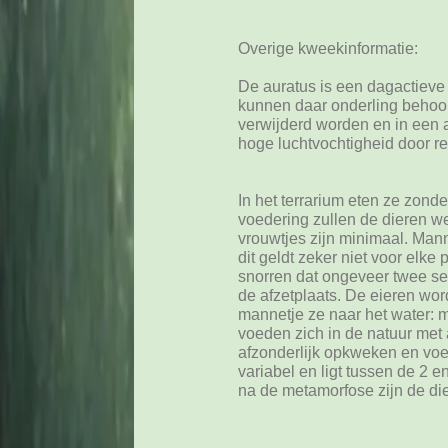
Overige kweekinformatie:
De auratus is een dagactieve 
kunnen daar onderling behoorli
verwijderd worden en in een 
hoge luchtvochtigheid door re
In het terrarium eten ze zonde
voedering zullen de dieren w
vrouwtjes zijn minimaal. Man
dit geldt zeker niet voor elk
snorren dat ongeveer twee s
de afzetplaats. De eieren wo
mannetje ze naar het water: m
voeden zich in de natuur met 
afzonderlijk opkweken en voe
variabel en ligt tussen de 2 
na de metamorfose zijn de di