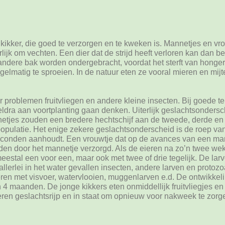
kikker, die goed te verzorgen en te kweken is. Mannetjes en vro
jk om vechten. Een dier dat de strijd heeft verloren kan dan bet
andere bak worden ondergebracht, voordat het sterft van honger
gelmatig te sproeien. In de natuur eten ze vooral mieren en mijt
r problemen fruitvliegen en andere kleine insecten. Bij goede te
eldra aan voortplanting gaan denken. Uiterlijk geslachtsonders
netjes zouden een bredere hechtschijf aan de tweede, derde en
e populatie. Het enige zekere geslachtsonderscheid is de roep va
econden aanhoudt. Een vrouwtje dat op de avances van een man
rden door het mannetje verzorgd. Als de eieren na zo’n twee we
eestal een voor een, maar ook met twee of drie tegelijk. De larv
allerlei in het water gevallen insecten, andere larven en protoz
ren met visvoer, watervlooien, muggenlarven e.d. De ontwikkeli
en 4 maanden. De jonge kikkers eten onmiddellijk fruitvliegjes e
eren geslachtsrijp en in staat om opnieuw voor nakweek te zorg