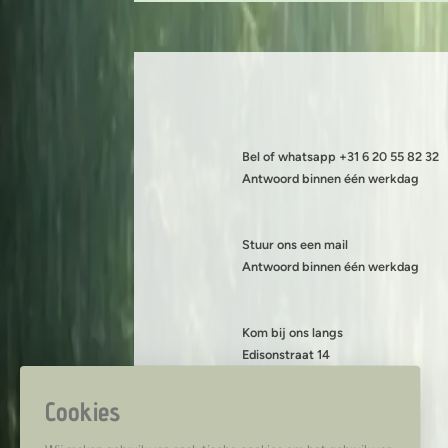
Bel of whatsapp +31 6 20 55 82 32
Antwoord binnen één werkdag
Stuur ons een mail
Antwoord binnen één werkdag
Kom bij ons langs
Edisonstraat 14
8013 PS Zwolle
KVK: 08199490
Cookies
BTW: NL001419216B89