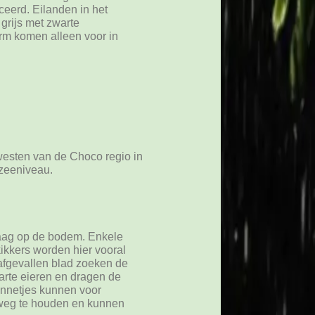
eerd. Eilanden in het
grijs met zwarte
rm komen alleen voor in
westen van de Choco regio in
zeeniveau.
laag op de bodem. Enkele
kikkers worden hier vooral
 afgevallen blad zoeken de
warte eieren en dragen de
annetjes kunnen voor
r weg te houden en kunnen