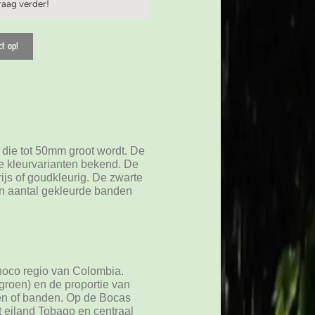
raag verder!
t op!
 die tot 50mm groot wordt. De
le kleurvarianten bekend. De
ijs of goudkleurig. De zwarte
en aantal gekleurde banden
hoco regio van Colombia.
wgroen) en de proportie van
ken of banden. Op de Bocas
t eiland Tobago en centraal