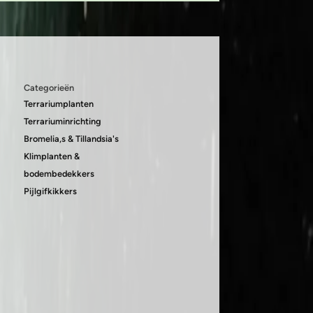
Categorieën
Terrariumplanten
Terrariuminrichting
Bromelia,s & Tillandsia's
Klimplanten &
bodembedekkers
Pijlgifkikkers