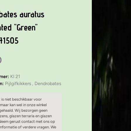
bates auratus
ated "Green"
41505
0
mmer:
KI 21
ën:
Pijlgifkikkers ,
Dendrobates
 is niet beschikbaar voor
maar kan wel in onze winkel
ehaald. Wij bezorgen geen
ens, glazen terraria en glazen
 Neem gerust contact met ons op
informatie of verdere vragen. We