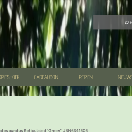
20 r
OPJESHOEK
CADEAUBON
REIZEN
NIEUW
ates auratus Reticulated "Green" UBN6341505