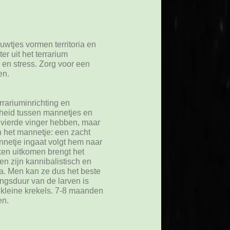
uwtjes vormen territoria en
er uit het terrarium
 en stress. Zorg voor een
en.
rrariuminrichting en
cheid tussen mannetjes en
 vierde vinger hebben, maar
n het mannetje: een zacht
netje ingaat volgt hem naar
ken uitkomen brengt het
en zijn kannibalistisch en
oa. Men kan ze dus het beste
ngsduur van de larven is
n kleine krekels. 7-8 maanden
en.