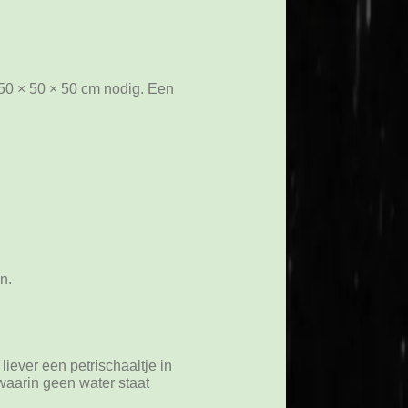
50 × 50 × 50 cm nodig. Een
n.
iever een petrischaaltje in
waarin geen water staat