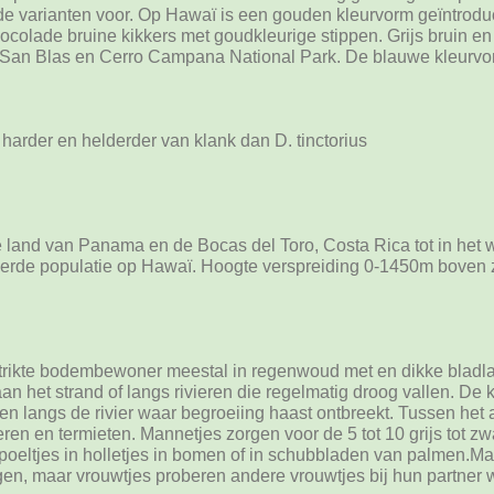
varianten voor. Op Hawaï is een gouden kleurvorm geïntroduc
olade bruine kikkers met goudkleurige stippen. Grijs bruin en 
n San Blas en Cerro Campana National Park. De blauwe kleurvo
arder en helderder van klank dan D. tinctorius
e land van Panama en de Bocas del Toro, Costa Rica tot in het 
erde populatie op Hawaï. Hoogte verspreiding 0-1450m boven 
strikte bodembewoner meestal in regenwoud met en dikke blad
an het strand of langs rivieren die regelmatig droog vallen. De 
en langs de rivier waar begroeiing haast ontbreekt. Tussen het
eren en termieten. Mannetjes zorgen voor de 5 tot 10 grijs tot z
 poeltjes in holletjes in bomen of in schubbladen van palmen.M
rgen, maar vrouwtjes proberen andere vrouwtjes bij hun partne