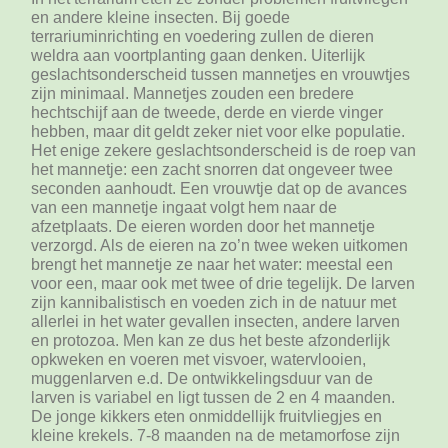
en andere kleine insecten. Bij goede
terrariuminrichting en voedering zullen de dieren
weldra aan voortplanting gaan denken. Uiterlijk
geslachtsonderscheid tussen mannetjes en vrouwtjes
zijn minimaal. Mannetjes zouden een bredere
hechtschijf aan de tweede, derde en vierde vinger
hebben, maar dit geldt zeker niet voor elke populatie.
Het enige zekere geslachtsonderscheid is de roep van
het mannetje: een zacht snorren dat ongeveer twee
seconden aanhoudt. Een vrouwtje dat op de avances
van een mannetje ingaat volgt hem naar de
afzetplaats. De eieren worden door het mannetje
verzorgd. Als de eieren na zo’n twee weken uitkomen
brengt het mannetje ze naar het water: meestal een
voor een, maar ook met twee of drie tegelijk. De larven
zijn kannibalistisch en voeden zich in de natuur met
allerlei in het water gevallen insecten, andere larven
en protozoa. Men kan ze dus het beste afzonderlijk
opkweken en voeren met visvoer, watervlooien,
muggenlarven e.d. De ontwikkelingsduur van de
larven is variabel en ligt tussen de 2 en 4 maanden.
De jonge kikkers eten onmiddellijk fruitvliegjes en
kleine krekels. 7-8 maanden na de metamorfose zijn