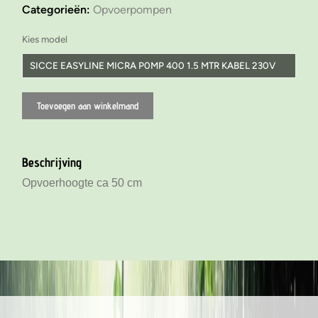
Categorieën:
Opvoerpompen
Kies model
SICCE EASYLINE MICRA P0MP 400 1.5 MTR KABEL 230V
SICCE EASYLINE MImouse P0MP 300 1.5 MTR KABEL 230V
Toevoegen aan winkelmand
SICCE EASYLINE MICRA P0MP 400 1.5 MTR KABEL 230V
SICCE EASYLINE MICRAPLUS P0MP 600 1.5 MTR KABEL
230V
Beschrijving
SICCE EASYLINE NOVA P0MP 800 1.5 MTR KABEL 230V
Opvoerhoogte ca 50 cm