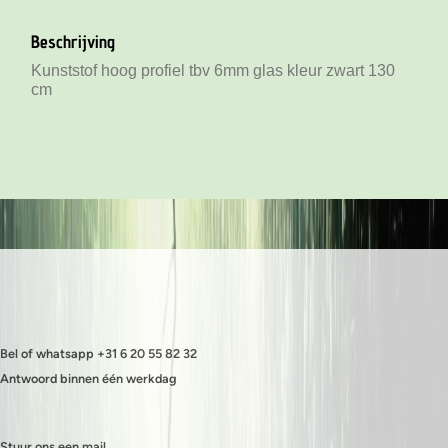
Kunststof laag profiel tbv 6mm glas kleur zwart 130 cm
Beschrijving
Kunststof hoog profiel tbv 6mm glas kleur zwart 130 cm
Kunststof hoog profiel tbv 6mm glas kleur zwart 130
cm
Bel of whatsapp +31 6 20 55 82 32
Antwoord binnen één werkdag
Stuur ons een mail