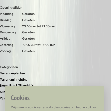
Openingstijden
Maandag
Gesloten
Dinsdag
Gesloten
Woensdag
20:00 uur tot 21:30 uur
Donderdag
Gesloten
Vrijdag
Gesloten
Zaterdag
10:00 uur tot 15:00 uur
Zondag
Gesloten
Categorieën
Terrariumplanten
Terrariuminrichting
Bromelia,s & Tillandsia's
Klimplanten & bodembedekkers
Cookies
Pijlgifkikkers
Wij maken gebruik van analytische cookies om het gebruik van