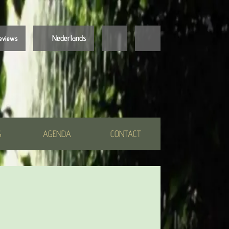
Nederlands
eviews
Nederlands
English
S
AGENDA
CONTACT