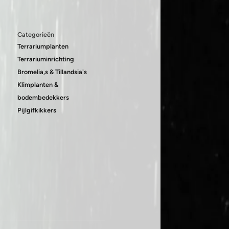
Categorieën
Terrariumplanten
Terrariuminrichting
Bromelia,s & Tillandsia's
Klimplanten &
bodembedekkers
Pijlgifkikkers