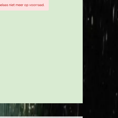
ag profiel tbv 6mm glas kleur wit
 helaas niet meer op voorraad.
og profiel tbv 6mm glas kleur wit
ag profiel tbv 6mm glas kleur wit
og profiel tbv 6mm glas kleur wit