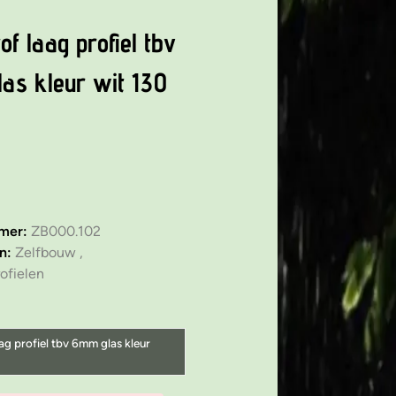
of laag profiel tbv
as kleur wit 130
mmer:
ZB000.102
ën:
Zelfbouw ,
ofielen
ag profiel tbv 6mm glas kleur