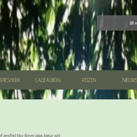
20 r
OPJESHOEK
CADEAUBON
REIZEN
NIEUW
f profiel tbv 6mm glas kleur wit