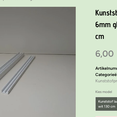
Kunstst
6mm gl
cm
6,00
Artikelnu
Categorie
Kunststofpr
Kies model
Kunststof la
wit 130 cm