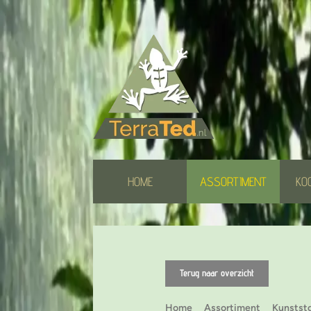
HOME
ASSORTIMENT
KO
Terug naar overzicht
Home
Assortiment
Kunststo