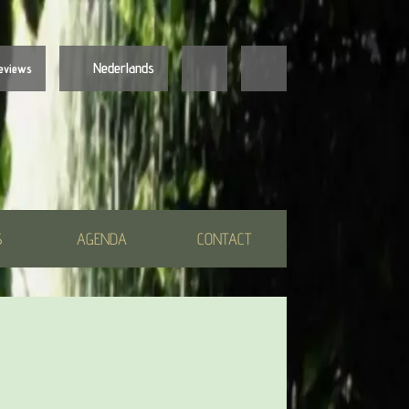
Nederlands
eviews
Nederlands
English
S
AGENDA
CONTACT