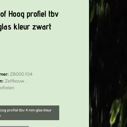
of Hoog profiel tbv
las kleur zwart
mmer:
ZB000.104
ën:
Zelfbouw ,
ofielen
oog profiel tbv 4 mm glas kleur
m