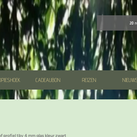
20 r
OPJESHOEK
CADEAUBON
REIZEN
NIEUW
f profiel tbv 4 mm glas kleur zwart