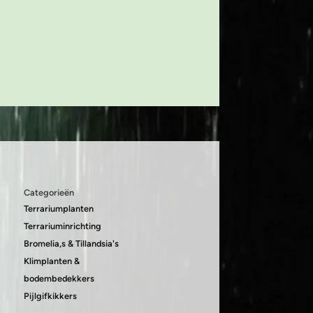
Categorieën
Terrariumplanten
Terrariuminrichting
Bromelia,s & Tillandsia's
Klimplanten &
bodembedekkers
Pijlgifkikkers