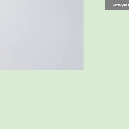
Kunststof La
Toevoegen 
zwart 75 c
Kunststof La
zwart 150 
Kunststof Ho
zwart 75 c
Kunststof Ho
zwart 150 