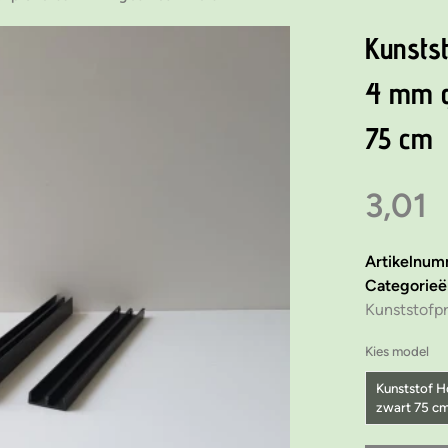
Kunstst
4 mm g
75 cm
3,01
Artikelnu
Categorie
Kunststofpr
Kies model
Kunststof H
zwart 75 c