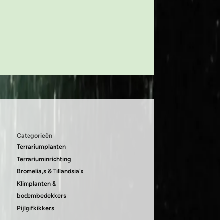
Categorieën
Terrariumplanten
Terrariuminrichting
Bromelia,s & Tillandsia's
Klimplanten &
bodembedekkers
Pijlgifkikkers