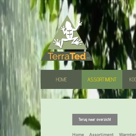
HOME
ASSORTIMENT
KO
Terug naar overzicht
Home
Assortiment
Warmtem