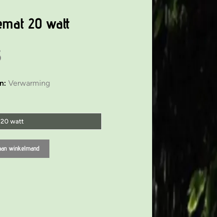
mat 20 watt
5
ën:
Verwarming
20 watt
7 watt
aan winkelmand
14 watt
20 watt
28 watt
35 watt