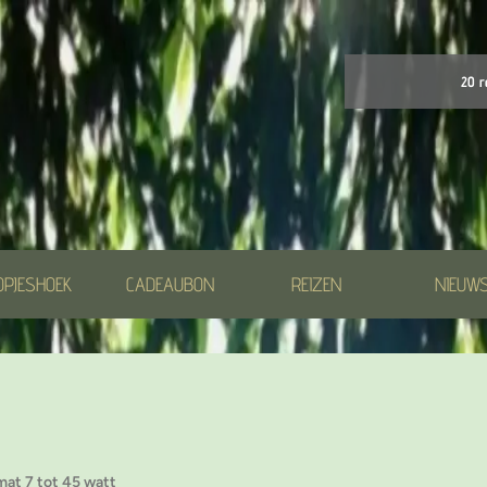
20 r
OPJESHOEK
CADEAUBON
REIZEN
NIEUW
at 7 tot 45 watt