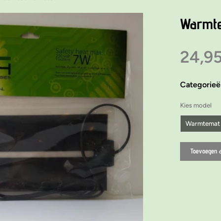
Warmte
24,9
Categorie
Kies model
Warmtemat 
Warmtemat 
Toevoegen 
Warmtemat 
Warmtemat 
Warmtemat 
Warmtemat 