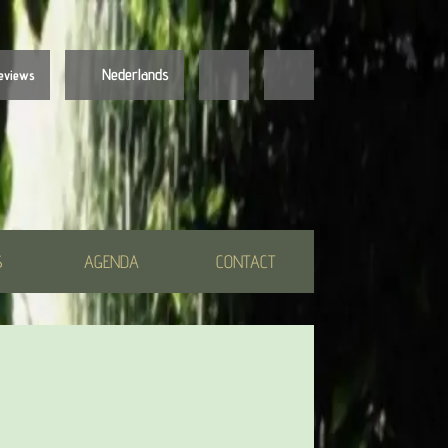
Nederlands
eviews
Nederlands
English
S
AGENDA
CONTACT