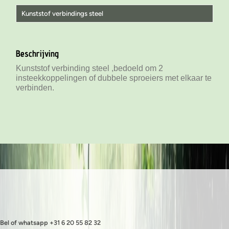
Kunststof verbindings steel
Beide kanten 4 mm
Beschrijving
Beide kanten 6 mm
Kunststof verbinding steel ,bedoeld om 2
Beide kanten 8 mm
insteekkoppelingen of dubbele sproeiers met elkaar te
een kant 4 mm en andere kant 6 mm
verbinden.
een kant 6 mm en andere kant 8 mm
Bel of whatsapp +31 6 20 55 82 32