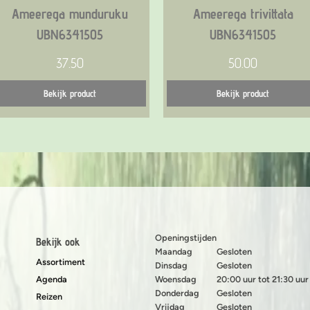
Ameerega munduruku
Ameerega trivittata
UBN6341505
UBN6341505
37.50
50.00
Bekijk product
Bekijk product
Openingstijden
Bekijk ook
Maandag
Gesloten
Assortiment
Dinsdag
Gesloten
Agenda
Woensdag
20:00 uur tot 21:30 uur
Donderdag
Gesloten
Reizen
Vrijdag
Gesloten