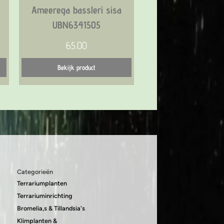
Ameerega bassleri sisa
UBN6341505
65.00
Bekijk product
Categorieën
Terrariumplanten
Terrariuminrichting
Bromelia,s & Tillandsia's
Klimplanten &