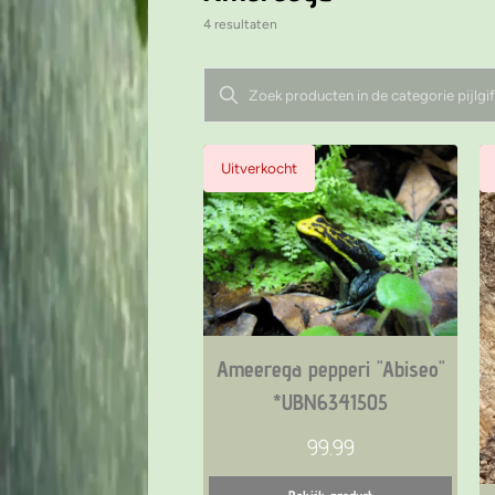
4 resultaten
Uitverkocht
Bekijk product
Ameerega pepperi "Abiseo"
*UBN6341505
99.99