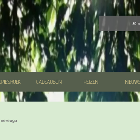
20 r
OPJESHOEK
CADEAUBON
REIZEN
NIEUW
mereega