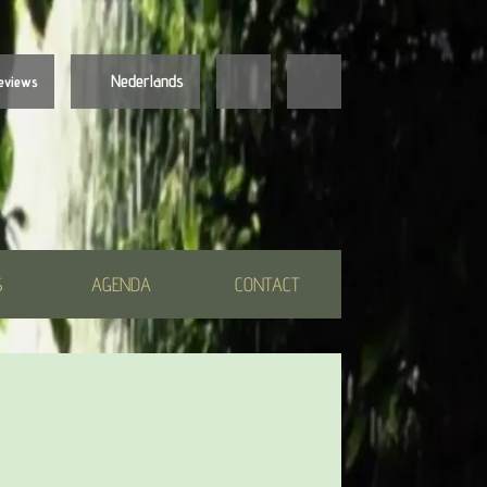
Nederlands
eviews
Nederlands
English
S
AGENDA
CONTACT