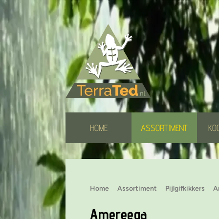
HOME
ASSORTIMENT
KO
Home
Assortiment
Pijlgifkikkers
A
Amereega